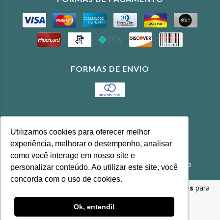
FORMAS DE ENVIO
CONTATO
Utilizamos cookies para oferecer melhor
(11) 3643-4100
experiência, melhorar o desempenho, analisar
feira@agrobonfim.com.br
como você interage em nosso site e
Rua Baumann, 289 - Vila Leopoldina, São Paulo
personalizar conteúdo. Ao utilizar este site, você
concorda com o uso de cookies.
Ao navegar por este site
você aceita o uso de cookies
para
Copyright Agrobonfim - 62.891.254/0001-02 - 2026. Todos os
agilizar a sua experiência de compra.
direitos reservados.
Ok, entendi!
ENTENDI