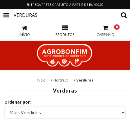
ENTREGA FRETE GRATUITO A PARTIR DE R$ 400,00
VERDURAS
0
INÍCIO
PRODUTOS
CARRINHO
Início
>
Hortifrúti
>
Verduras
Verduras
Ordenar por: