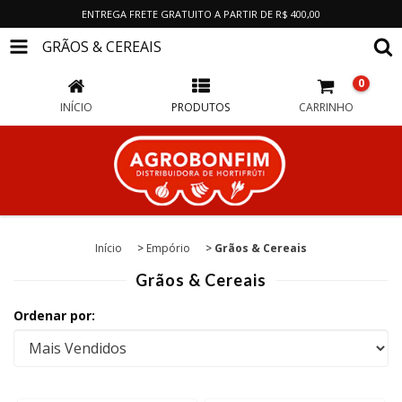
ENTREGA FRETE GRATUITO A PARTIR DE R$ 400,00
GRÃOS & CEREAIS
0
INÍCIO
PRODUTOS
CARRINHO
Início
>
Empório
>
Grãos & Cereais
Grãos & Cereais
Ordenar por: