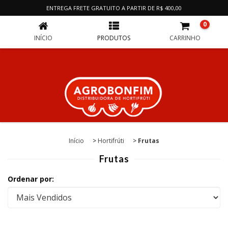
FRUTAS
ENTREGA FRETE GRATUITO A PARTIR DE R$ 400,00
0
INÍCIO
PRODUTOS
CARRINHO
Início
>
Hortifrúti
>
Frutas
Frutas
Ordenar por: