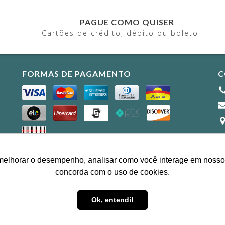
PAGUE COMO QUISER
Cartões de crédito, débito ou boleto
FORMAS DE PAGAMENTO
C
FORMAS DE ENVIO
melhorar o desempenho, analisar como você interage em nosso sit
concorda com o uso de cookies.
 este site
você aceita o uso de cookies
para agilizar a sua experi
Ok, entendi!
odos os direitos reservados.
ENTENDI