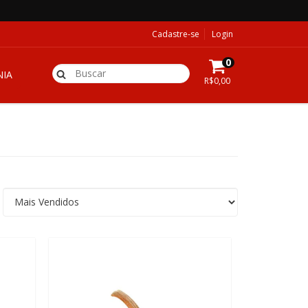
Cadastre-se
Login
0
IA
R$0,00