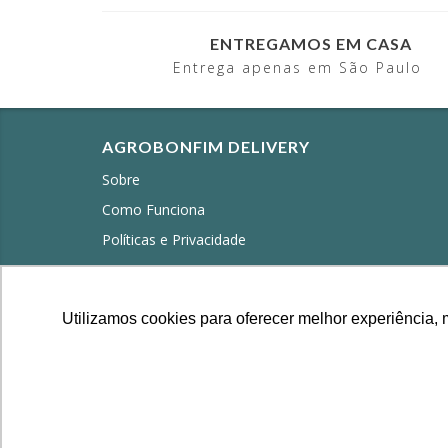
ENTREGAMOS EM CASA
Entrega apenas em São Paulo
AGROBONFIM DELIVERY
Sobre
Como Funciona
Políticas e Privacidade
Contato
Termos de Uso
Utilizamos cookies para oferecer melhor experiência, 
Trocas e Devoluções
Perguntas Frequentes
Ao navegar por
Copyright Agrobonfim - 62.891.254/0001-02 - 2026. T