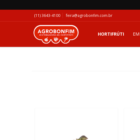
(11) 3643-4100
feira@agrobonfim.com.br
HORTIFRÚTI
EM