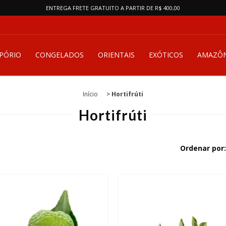
ENTREGA FRETE GRATUITO A PARTIR DE R$ 400,00
PÓRIO
CONGELADOS
ORIENTAIS
EXÓTICOS
AMAZÔN
Início
>
Hortifrúti
Hortifrúti
Ordenar por: