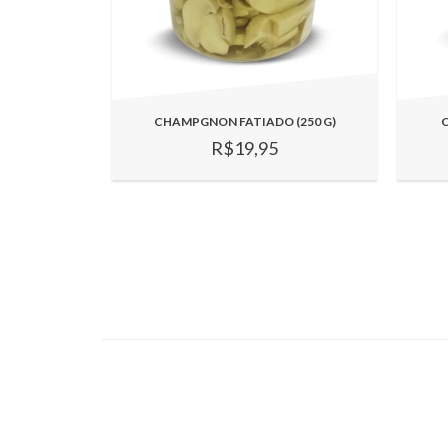
CHAMPGNON FATIADO (250 G)
C
R$19,95