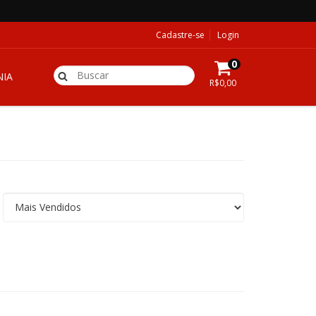
Cadastre-se
Login
0
IA
R$0,00