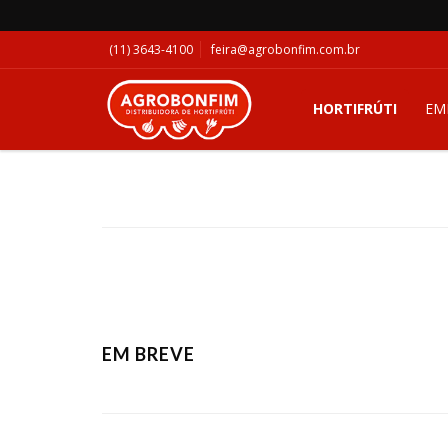
(11) 3643-4100
feira@agrobonfim.com.br
HORTIFRÚTI
EM
EM BREVE