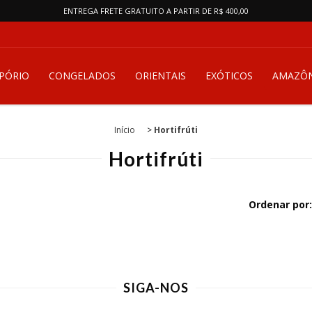
ENTREGA FRETE GRATUITO A PARTIR DE R$ 400,00
PÓRIO
CONGELADOS
ORIENTAIS
EXÓTICOS
AMAZÔN
Início
>
Hortifrúti
Hortifrúti
Ordenar por:
SIGA-NOS