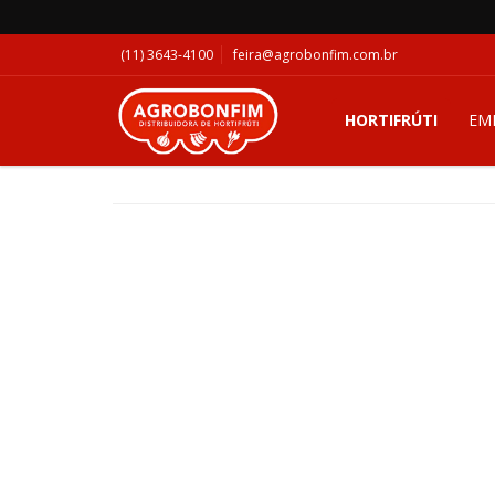
(11) 3643-4100
feira@agrobonfim.com.br
HORTIFRÚTI
EM