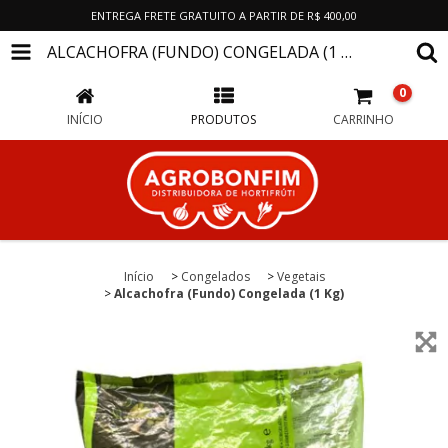
ENTREGA FRETE GRATUITO A PARTIR DE R$ 400,00
ALCACHOFRA (FUNDO) CONGELADA (1 KG)
0
INÍCIO
PRODUTOS
CARRINHO
Início
>
Congelados
>
Vegetais
>
Alcachofra (Fundo) Congelada (1 Kg)