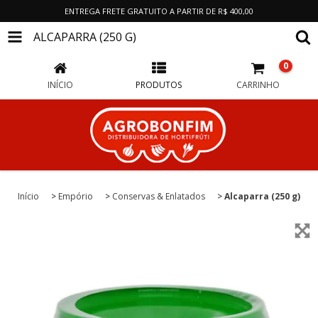
ENTREGA FRETE GRATUITO A PARTIR DE R$ 400,00
ALCAPARRA (250 G)
0
INÍCIO
PRODUTOS
CARRINHO
Início
>
Empório
>
Conservas & Enlatados
>
Alcaparra (250 g)