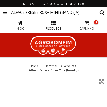
ENTREGA FRETE GRATUITO A PARTIR DE R$ 400,00
ALFACE FRESEE ROXA MINI (BANDEJA)
0
INÍCIO
PRODUTOS
CARRINHO
Início
>
Hortifrúti
>
Verduras
>
Alface Fresee Roxa Mini (bandeja)