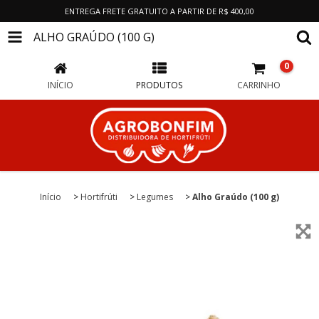
ENTREGA FRETE GRATUITO A PARTIR DE R$ 400,00
ALHO GRAÚDO (100 G)
0
INÍCIO
PRODUTOS
CARRINHO
Início
>
Hortifrúti
>
Legumes
>
Alho Graúdo (100 g)