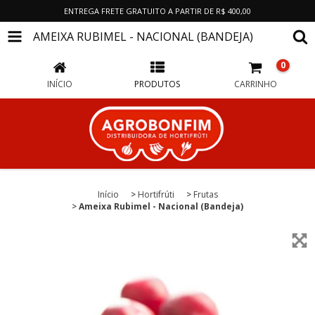
ENTREGA FRETE GRATUITO A PARTIR DE R$ 400,00
AMEIXA RUBIMEL - NACIONAL (BANDEJA)
0
INÍCIO
PRODUTOS
CARRINHO
Início
>
Hortifrúti
>
Frutas
>
Ameixa Rubimel - Nacional (Bandeja)