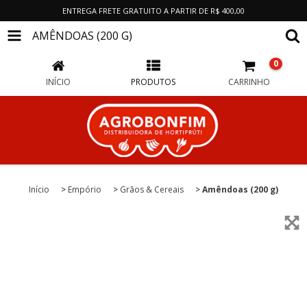
ENTREGA FRETE GRATUITO A PARTIR DE R$ 400,00
AMÊNDOAS (200 G)
0
INÍCIO
PRODUTOS
CARRINHO
Início
>
Empório
>
Grãos & Cereais
>
Amêndoas (200 g)