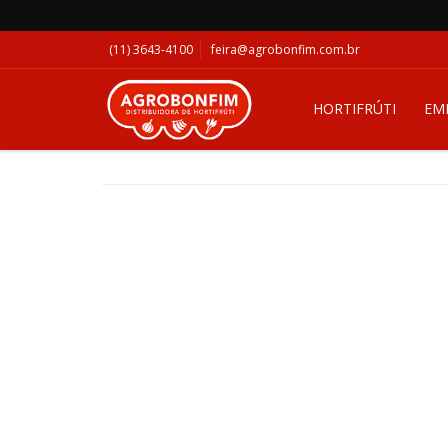
(11) 3643-4100
feira@agrobonfim.com.br
HORTIFRÚTI
EM