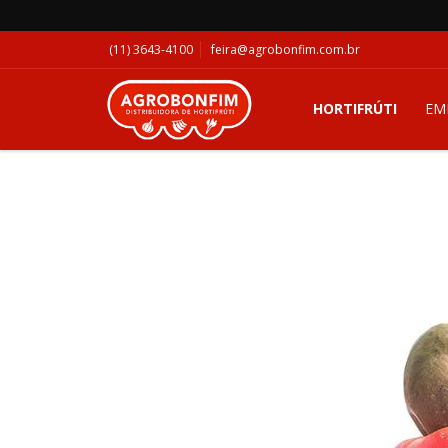
(11) 3643-4100
feira@agrobonfim.com.br
HORTIFRÚTI
EM