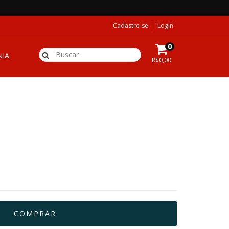
Cadastre-se
Login
0
IA
R$0,00