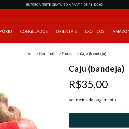
ENTREGA FRETE GRATUITO A PARTIR DE R$ 400,00
PÓRIO
CONGELADOS
ORIENTAIS
EXÓTICOS
AMAZÔN
Início
>
Hortifrúti
>
Frutas
>
Caju (bandeja)
Caju (bandeja)
R$35,00
Ver meios de pagamento