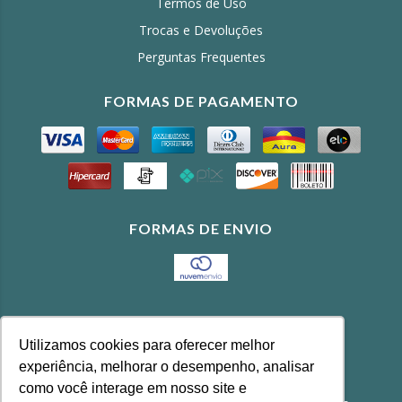
Termos de Uso
Trocas e Devoluções
Perguntas Frequentes
FORMAS DE PAGAMENTO
FORMAS DE ENVIO
CONTATO
Utilizamos cookies para oferecer melhor
(11) 3643-4100
experiência, melhorar o desempenho, analisar
feira@agrobonfim.com.br
como você interage em nosso site e