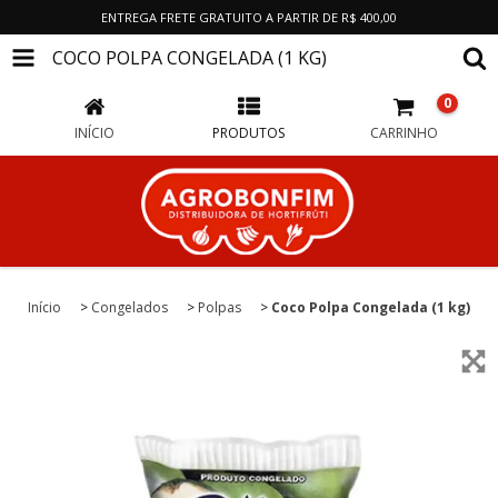
ENTREGA FRETE GRATUITO A PARTIR DE R$ 400,00
COCO POLPA CONGELADA (1 KG)
0
INÍCIO
PRODUTOS
CARRINHO
Início
>
Congelados
>
Polpas
>
Coco Polpa Congelada (1 kg)