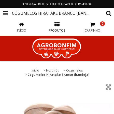
ENTREGA FRETE GRATUITO A PARTIR DE R$ 400,00
COGUMELOS HIRATAKE BRANCO (BANDEJA)
0
INÍCIO
PRODUTOS
CARRINHO
Início
>
Hortifrúti
>
Cogumelos
>
Cogumelos Hiratake Branco (bandeja)