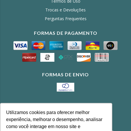
Termos de Uso
Trocas e Devoluções
Perguntas Frequentes
FORMAS DE PAGAMENTO
FORMAS DE ENVIO
CONTATO
Utilizamos cookies para oferecer melhor
(11) 3643-4100
experiência, melhorar o desempenho, analisar
feira@agrobonfim.com.br
como você interage em nosso site e