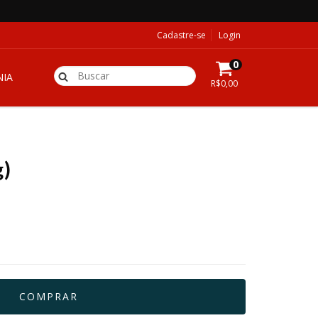
Cadastre-se
Login
0
IA
R$0,00
g)