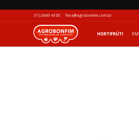
(11) 3643-4100
feira@agrobonfim.com.br
HORTIFRÚTI
EM