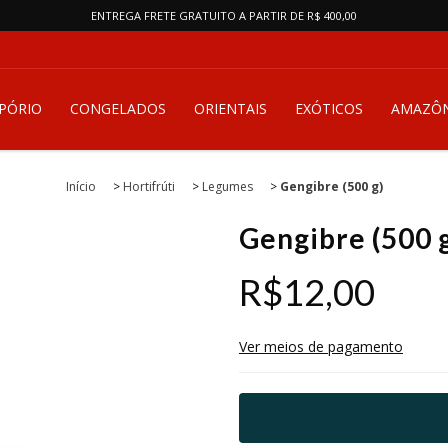
ENTREGA FRETE GRATUITO A PARTIR DE R$ 400,00
PÓRIO
CONGELADOS
ORIENTAIS
EXÓTICOS
AMAZÔN
Início
>
Hortifrúti
>
Legumes
>
Gengibre (500 g)
Gengibre (500 
R$12,00
Ver meios de pagamento