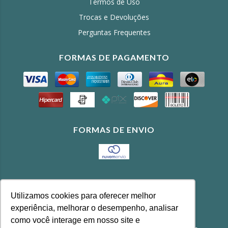
Termos de Uso
Trocas e Devoluções
Perguntas Frequentes
FORMAS DE PAGAMENTO
FORMAS DE ENVIO
CONTATO
Utilizamos cookies para oferecer melhor
(11) 3643-4100
experiência, melhorar o desempenho, analisar
feira@agrobonfim.com.br
como você interage em nosso site e