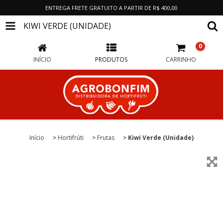
ENTREGA FRETE GRATUITO A PARTIR DE R$ 400,00
KIWI VERDE (UNIDADE)
0
INÍCIO
PRODUTOS
CARRINHO
Início
>
Hortifrúti
>
Frutas
>
Kiwi Verde (Unidade)