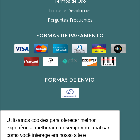
Termos de Uso
Trocas e Devoluções
Perguntas Frequentes
FORMAS DE PAGAMENTO
FORMAS DE ENVIO
CONTATO
Utilizamos cookies para oferecer melhor
(11) 3643-4100
experiência, melhorar o desempenho, analisar
feira@agrobonfim.com.br
como você interage em nosso site e