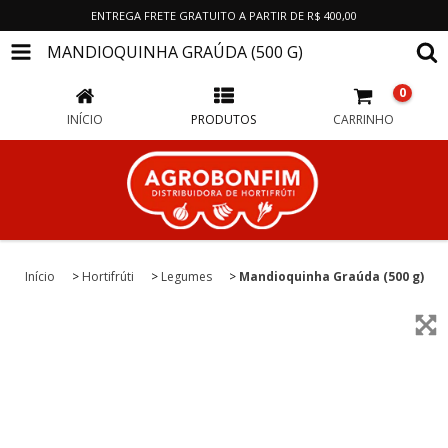
ENTREGA FRETE GRATUITO A PARTIR DE R$ 400,00
MANDIOQUINHA GRAÚDA (500 G)
0
INÍCIO
PRODUTOS
CARRINHO
Início
>
Hortifrúti
>
Legumes
>
Mandioquinha Graúda (500 g)