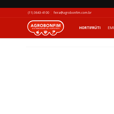
(11) 3643-4100
feira@agrobonfim.com.br
HORTIFRÚTI
EM