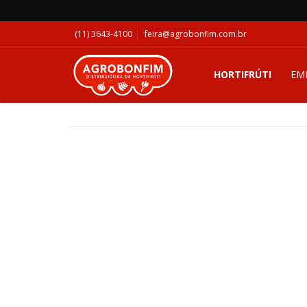
(11) 3643-4100
feira@agrobonfim.com.br
HORTIFRÚTI
EM