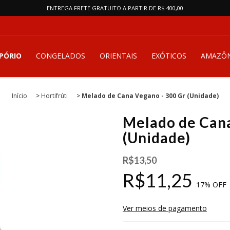
ENTREGA FRETE GRATUITO A PARTIR DE R$ 400,00
PÓRIO
CONGELADOS
ORIENTAIS
EXÓTICOS
AMAZÔN
Início
>
Hortifrúti
>
Melado de Cana Vegano - 300 Gr (Unidade)
Melado de Cana
(Unidade)
R$13,50
R$11,25
17
% OFF
Ver meios de pagamento