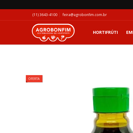
(11) 3643-4100
feira@agrobonfim.com.br
HORTIFRÚTI
EM
OFERTA