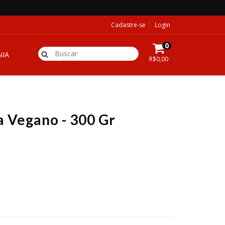
Cadastre-se
Login
0
IA
R$0,00
 Vegano - 300 Gr