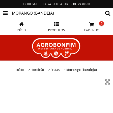
ENTREGA FRETE GRATUITO A PARTIR DE R$ 400,00
MORANGO (BANDEJA)
0
INÍCIO
PRODUTOS
CARRINHO
Início
>
Hortifrúti
>
Frutas
>
Morango (bandeja)