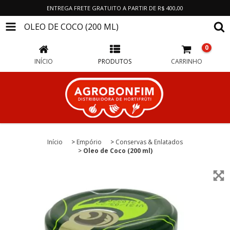
ENTREGA FRETE GRATUITO A PARTIR DE R$ 400,00
OLEO DE COCO (200 ML)
0
INÍCIO
PRODUTOS
CARRINHO
Início
>
Empório
>
Conservas & Enlatados
>
Oleo de Coco (200 ml)