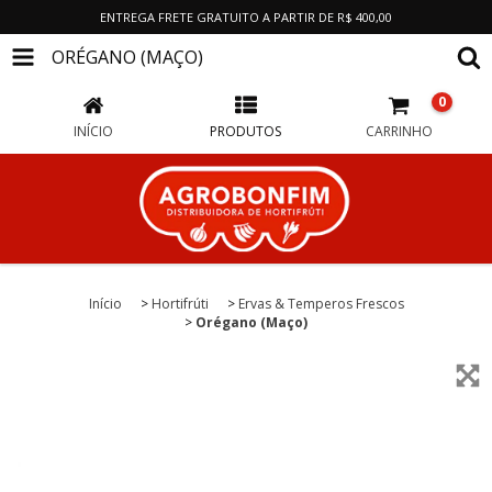
ENTREGA FRETE GRATUITO A PARTIR DE R$ 400,00
ORÉGANO (MAÇO)
0
INÍCIO
PRODUTOS
CARRINHO
Início
>
Hortifrúti
>
Ervas & Temperos Frescos
>
Orégano (Maço)