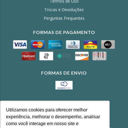
Termos de Uso
Trocas e Devoluções
Perguntas Frequentes
FORMAS DE PAGAMENTO
FORMAS DE ENVIO
CONTATO
Utilizamos cookies para oferecer melhor
(11) 3643-4100
experiência, melhorar o desempenho, analisar
feira@agrobonfim.com.br
como você interage em nosso site e