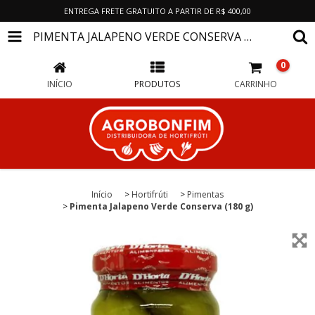
ENTREGA FRETE GRATUITO A PARTIR DE R$ 400,00
PIMENTA JALAPENO VERDE CONSERVA (180 G)
0
INÍCIO
PRODUTOS
CARRINHO
Início
>
Hortifrúti
>
Pimentas
>
Pimenta Jalapeno Verde Conserva (180 g)