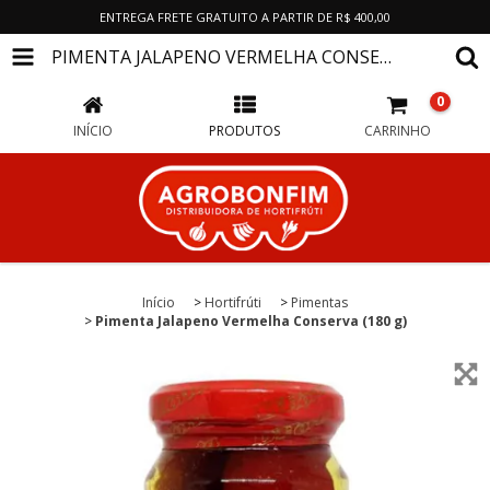
ENTREGA FRETE GRATUITO A PARTIR DE R$ 400,00
PIMENTA JALAPENO VERMELHA CONSERVA (180 G)
0
INÍCIO
PRODUTOS
CARRINHO
Início
>
Hortifrúti
>
Pimentas
>
Pimenta Jalapeno Vermelha Conserva (180 g)