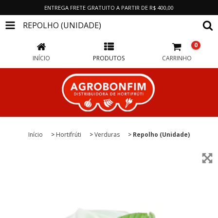
ENTREGA FRETE GRATUITO A PARTIR DE R$ 400,00
REPOLHO (UNIDADE)
0
INÍCIO
PRODUTOS
CARRINHO
Início
>
Hortifrúti
>
Verduras
>
Repolho (Unidade)