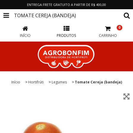
ENTREGA FRETE GRATUITO A PARTIR DE R$ 400,00
TOMATE CEREJA (BANDEJA)
0
INÍCIO
PRODUTOS
CARRINHO
Início
>
Hortifrúti
>
Legumes
>
Tomate Cereja (bandeja)