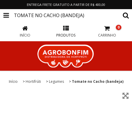
ENTREGA FRETE GRATUITO A PARTIR DE R$ 400,00
TOMATE NO CACHO (BANDEJA)
0
INÍCIO
PRODUTOS
CARRINHO
Início
>
Hortifrúti
>
Legumes
>
Tomate no Cacho (bandeja)