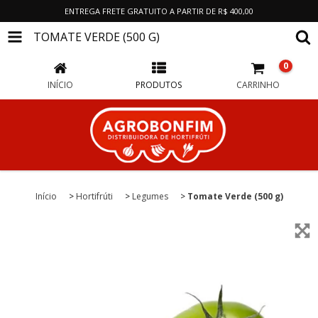
ENTREGA FRETE GRATUITO A PARTIR DE R$ 400,00
TOMATE VERDE (500 G)
0
INÍCIO
PRODUTOS
CARRINHO
Início
>
Hortifrúti
>
Legumes
>
Tomate Verde (500 g)