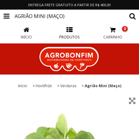
ENTREGA FRETE GRATUITO A PARTIR DE R$ 400,00
AGRIÃO MINI (MAÇO)
0
INÍCIO
PRODUTOS
CARRINHO
Início
>
Hortifrúti
>
Verduras
>
Agrião Mini (Maço)