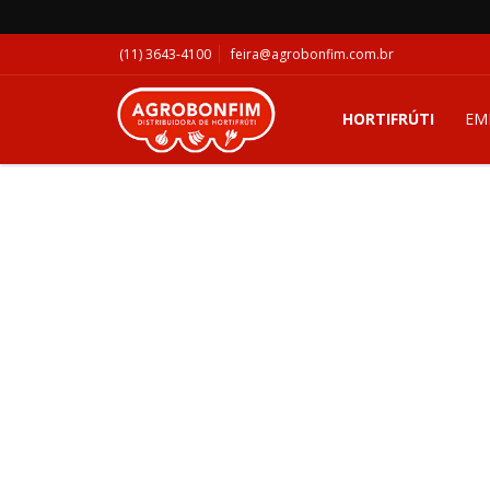
(11) 3643-4100
feira@agrobonfim.com.br
HORTIFRÚTI
EM