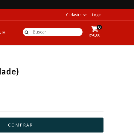
Cadastre-se
Login
0
IA
R$0,00
dade)