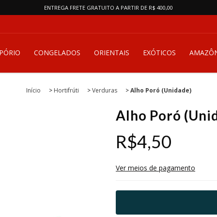
ENTREGA FRETE GRATUITO A PARTIR DE R$ 400,00
PÓRIO
CONGELADOS
ORIENTAIS
EXÓTICOS
AMAZÔN
Início
>
Hortifrúti
>
Verduras
>
Alho Poró (Unidade)
Alho Poró (Uni
R$4,50
Ver meios de pagamento