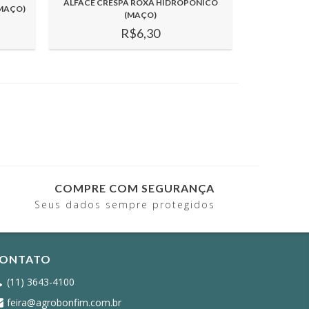
ALFACE CRESPA ROXA HIDROPÔNICO
MAÇO)
(MAÇO)
R$6,30
COMPRE COM SEGURANÇA
Seus dados sempre protegidos
ONTATO
(11) 3643-4100
feira@agrobonfim.com.br