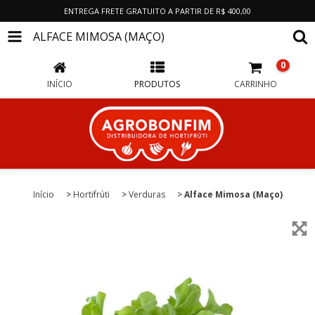
ENTREGA FRETE GRATUITO A PARTIR DE R$ 400,00
ALFACE MIMOSA (MAÇO)
0
INÍCIO
PRODUTOS
CARRINHO
Início
>
Hortifrúti
>
Verduras
>
Alface Mimosa (Maço)