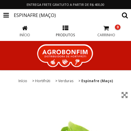
ENTREGA FRETE GRATUITO A PARTIR DE R$ 400,00
ESPINAFRE (MAÇO)
0
INÍCIO
PRODUTOS
CARRINHO
Início
>
Hortifrúti
>
Verduras
>
Espinafre (Maço)