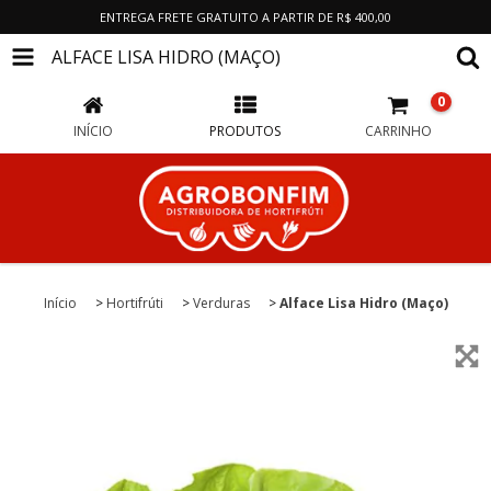
ENTREGA FRETE GRATUITO A PARTIR DE R$ 400,00
ALFACE LISA HIDRO (MAÇO)
0
INÍCIO
PRODUTOS
CARRINHO
Início
>
Hortifrúti
>
Verduras
>
Alface Lisa Hidro (Maço)