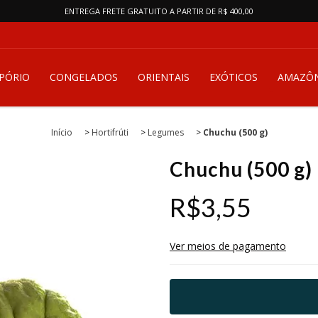
ENTREGA FRETE GRATUITO A PARTIR DE R$ 400,00
PÓRIO
CONGELADOS
ORIENTAIS
EXÓTICOS
AMAZÔN
Início
>
Hortifrúti
>
Legumes
>
Chuchu (500 g)
Chuchu (500 g)
R$3,55
Ver meios de pagamento