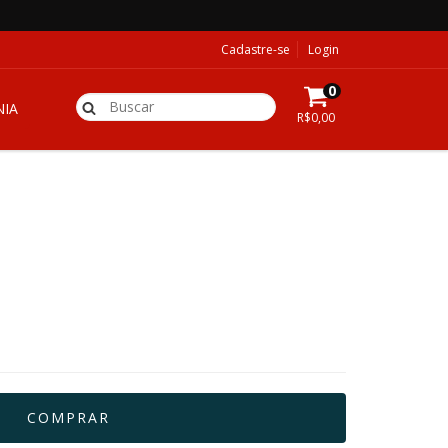
Cadastre-se
Login
0
IA
R$0,00