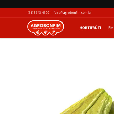
(11) 3643-4100
feira@agrobonfim.com.br
HORTIFRÚTI
EM