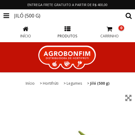
ENTREGA FRETE GRATUITO A PARTIR DE R$ 400,00
JILÓ (500 G)
0
INÍCIO
PRODUTOS
CARRINHO
Início
>
Hortifrúti
>
Legumes
>
Jiló (500 g)