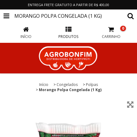
ENTREGA FRETE GRATUITO A PARTIR DE R$ 400,00
MORANGO POLPA CONGELADA (1 KG)
0
INÍCIO
PRODUTOS
CARRINHO
Início
>
Congelados
>
Polpas
>
Morango Polpa Congelada (1 Kg)