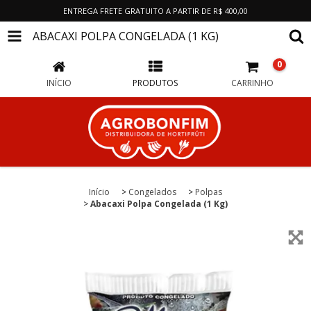
ENTREGA FRETE GRATUITO A PARTIR DE R$ 400,00
ABACAXI POLPA CONGELADA (1 KG)
0
INÍCIO
PRODUTOS
CARRINHO
Início
>
Congelados
>
Polpas
>
Abacaxi Polpa Congelada (1 Kg)