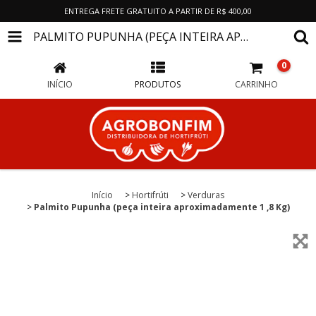
ENTREGA FRETE GRATUITO A PARTIR DE R$ 400,00
PALMITO PUPUNHA (PEÇA INTEIRA APROXIMADAMENTE 1 ,8 KG)
0
INÍCIO
PRODUTOS
CARRINHO
Início
>
Hortifrúti
>
Verduras
>
Palmito Pupunha (peça inteira aproximadamente 1 ,8 Kg)