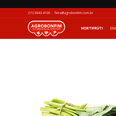
(11) 3643-4100
feira@agrobonfim.com.br
HORTIFRÚTI
EM