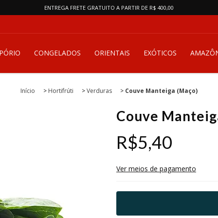
ENTREGA FRETE GRATUITO A PARTIR DE R$ 400,00
PÓRIO
CONGELADOS
ORIENTAIS
EXÓTICOS
AMAZÔN
Início
>
Hortifrúti
>
Verduras
>
Couve Manteiga (Maço)
Couve Manteig
R$5,40
Ver meios de pagamento