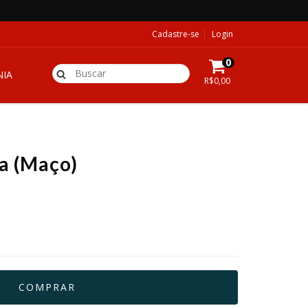
Cadastre-se
Login
0
IA
R$0,00
a (Maço)