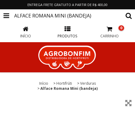
ENTREGA FRETE GRATUITO A PARTIR DE R$ 400,00
ALFACE ROMANA MINI (BANDEJA)
0
INÍCIO
PRODUTOS
CARRINHO
Início
>
Hortifrúti
>
Verduras
>
Alface Romana Mini (bandeja)