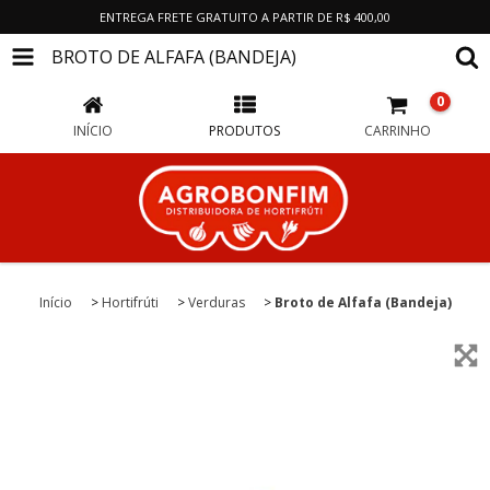
ENTREGA FRETE GRATUITO A PARTIR DE R$ 400,00
BROTO DE ALFAFA (BANDEJA)
0
INÍCIO
PRODUTOS
CARRINHO
Início
>
Hortifrúti
>
Verduras
>
Broto de Alfafa (Bandeja)